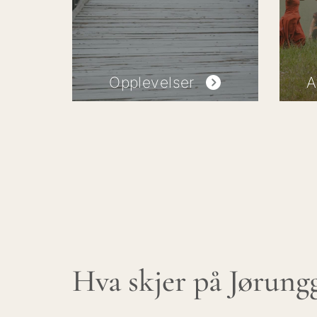
Opplevelser
A
Hva skjer på Jørung