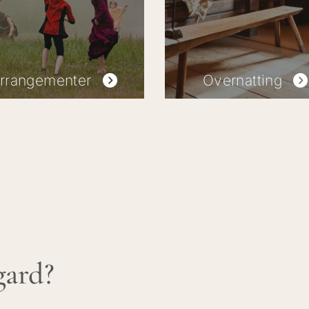
rrangementer
Overnatting
gard?