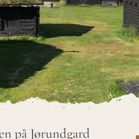
en på Jørundgard