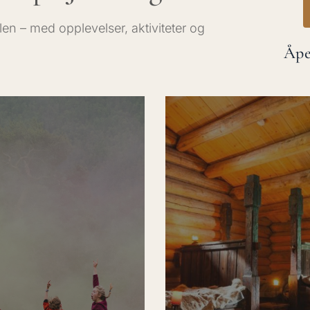
en – med opplevelser, aktiviteter og
Åpe